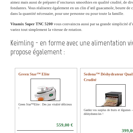
aimez mais aussi de préparer d’onctueux smoothies en qualité crudité, de di
fondantes. Vous réaliserez également en un clin d’œil guacamole, beurre de
dans la quantité nécessaire, pour une personne ou pour toute la famille.
Vitamix Super TNC 5200
vous convaincra aussi par sa grande simplicité d’u
variez tout simplement la vitesse de rotation.
Keimling - en forme avec une alimentation vi
propose également :
Green Star™ Elite
Sedona™ Déshydrateur Qual
Crudité
Green Star™Elite : Des jus vitalité délicieux
!
Gardez vos surplus de fruits et légumes –
déshydratez-les !
559,00 €
399,0