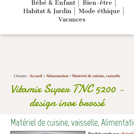
Bébé & Enfant
Bien-être
Habitat & Jardin
Mode éthique
Vacances
Chemin :
Accueil
>
Alimentation
>
Matériel de cuisine, vaisselle
Vitamix Super TNC 5200 -
design inox brossé
Matériel de cuisine, vaisselle, Alimenta
Produit vendu par :
Keimli