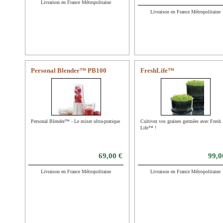
Livraison en France Métropolitaine
Livraison en France Métropolitaine
Personal Blender™ PB100
FreshLife™
Personal Blender™ - Le mixer ultra-pratique !
Cultivez vos graines germées avec Fresh
Life™ !
69,00 €
99,0
Livraison en France Métropolitaine
Livraison en France Métropolitaine