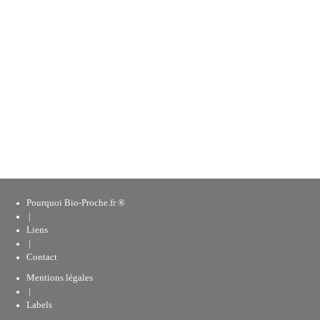
Pourquoi Bio-Proche.fr ®
|
Liens
|
Contact
Mentions légales
|
Labels