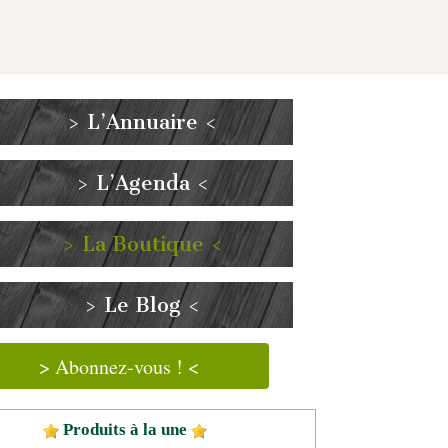
> L’Annuaire <
> L’Agenda <
> La Boutique <
> Le Blog <
> Abonnez-vous ! <
Produits à la une