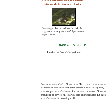
Château de la Roche en Loire
Vins rouge, blanc et rosé issu de raisin de
l'agriculture biologique contrôlé par Ecocert
depuis 10 ans.
10,00 € / Bouteille
Livraison en France Métropolitaine
Déni de responsabilité
: Bioetbienetre.FR ne peut être tenu respon
internaute de faire toute vérification nécessaire quant au diplôme, l
proposés par les professionnels inscrits dans l’annuaire. Bioetbie
produits et/ou services mis en avant dans chaque annonce. En cas de
un professionnel de la santé qualifié.