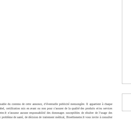
sable du contenu de cette annonce, d’éventuelle publicité mensongère. Il appartient à chaque
abel, certification mis en avant ou non pour s’assurer de la qualité des produits et/ou services
netre.fr n’assume aucune responsabilité des dommages susceptibles de résulter de l’usage des
 problème de santé, de décision de traitement médical, Bioetbienetre.fr vous invite à consulter