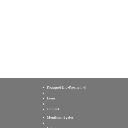
Pourquoi Bio-Proche.fr ®
|
Liens
|
Contact
Mentions légales
|