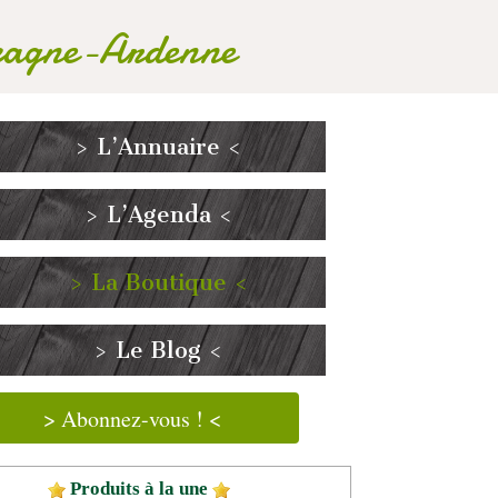
mpagne-Ardenne
> L’Annuaire <
> L’Agenda <
> La Boutique <
> Le Blog <
> Abonnez-vous ! <
Produits à la une