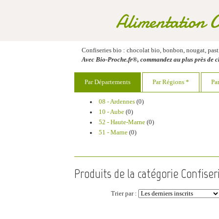
Alimentation 
Confiseries bio : chocolat bio, bonbon, nougat, pastil
Avec Bio-Proche.fr®, commandez au plus près de
Par Départements
Par Régions *
Pa
08 - Ardennes
(0)
10 - Aube
(0)
52 - Haute-Marne
(0)
51 - Marne
(0)
Produits de la catégorie Confiseri
Trier par :