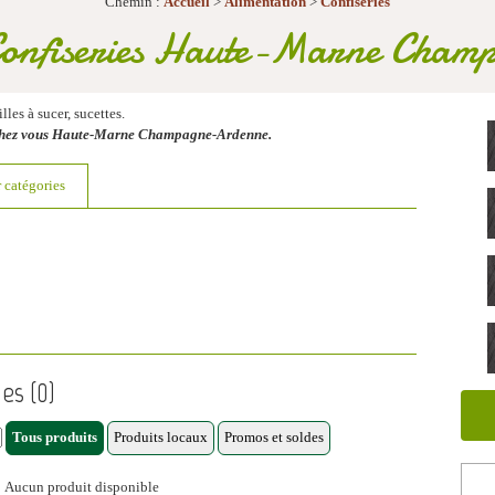
Chemin :
Accueil
>
Alimentation
>
Confiseries
Confiseries Haute-Marne Cha
les à sucer, sucettes.
 chez vous Haute-Marne Champagne-Ardenne.
r catégories
es (0)
Aucun produit disponible