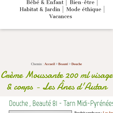
Bébé & Enfant
Bien-être
Habitat & Jardin
Mode éthique
Vacances
Chemin :
Accueil
>
Beauté
>
Douche
Crème Moussante 200 ml visage
& corps
-
Les Ânes d'Autan
Douche , Beauté 81 - Tarn Midi-Pyrénée
Produit vendu par :
Les An