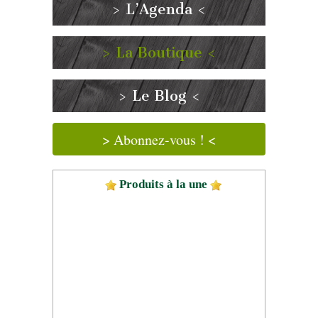
> L’Agenda <
> La Boutique <
> Le Blog <
> Abonnez-vous ! <
Produits à la une