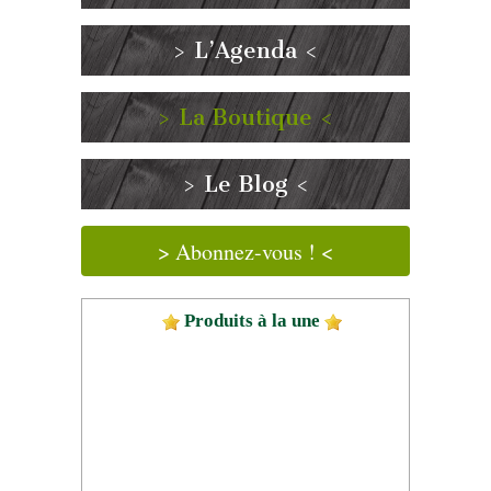
> L’Agenda <
> La Boutique <
> Le Blog <
> Abonnez-vous ! <
Produits à la une