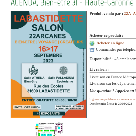
AGENDA, Bien-être 31 - Haute-Garonne
Produit vendu par :
22A | 
Acheter ce produit :
Acheter en ligne
Commander par télépho
Disponibilité : 48 empla
Livraison :
Livraison en France Métropo
Livraison sur les départemen
Une question ? Appelez au 
Signaler un problème sur cette annonc
Dernière mise à jour le 20/08/2023