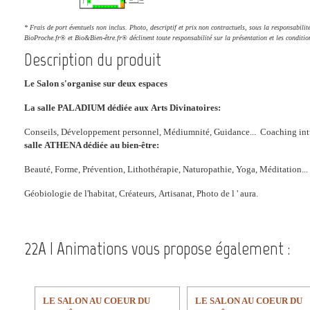
* Frais de port éventuels non inclus. Photo, descriptif et prix non contractuels, sous la responsabili
BioProche.fr® et Bio&Bien-être.fr® déclinent toute responsabilité sur la présentation et les conditio
Description du produit
Le Salon s'organise sur deux espaces
La salle P
ALADIUM dédiée
aux
Arts Divin
atoires:
Conseils, Développement personnel, Médiumnité, Guidance... Coaching intuit
salle
ATHENA dédiée
au bien-être:
Beauté, Forme, Prévention, Lithothérapie, Naturopathie,
Yoga, Méditation...
Géobiologie de l'habitat, Créateurs, Artisanat, Photo de l ' aura.
22A | Animations vous propose également :
LE SALON AU COEUR DU
LE SALON AU COEUR DU