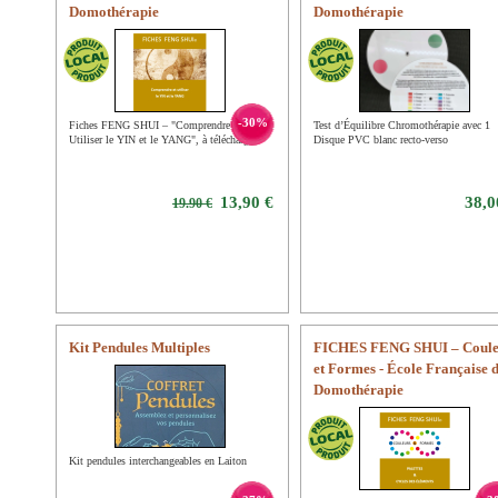
Domothérapie
Domothérapie
-30%
Fiches FENG SHUI – "Comprendre et
Test d’Équilibre Chromothérapie avec 1
Utiliser le YIN et le YANG", à télécharger.
Disque PVC blanc recto-verso
13,90 €
38,0
19.90 €
Kit Pendules Multiples
FICHES FENG SHUI – Coule
et Formes - École Française 
Domothérapie
Kit pendules interchangeables en Laiton