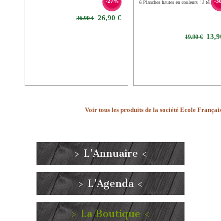
-27%
-3
6 Planches hautes en couleurs ! à téléchar
26,90 €
36.90 €
13,9
19.90 €
Voir tous les produits de la société Ecole Franç
> L’Annuaire <
> L’Agenda <
> La Boutique <