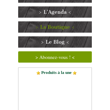
> L’Agenda <
> La Boutique <
> Le Blog <
> Abonnez-vous ! <
Produits à la une