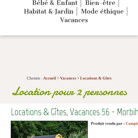
Bébé & Enfant
Bien-être
Habitat & Jardin
Mode éthique
Vacances
Chemin :
Accueil
>
Vacances
>
Locations & Gîtes
Location pour 2 personnes
Locations & Gîtes, Vacances 56 - Morb
Produit vendu par :
Campin