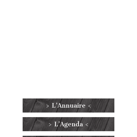
> L’Annuaire <
> L’Agenda <