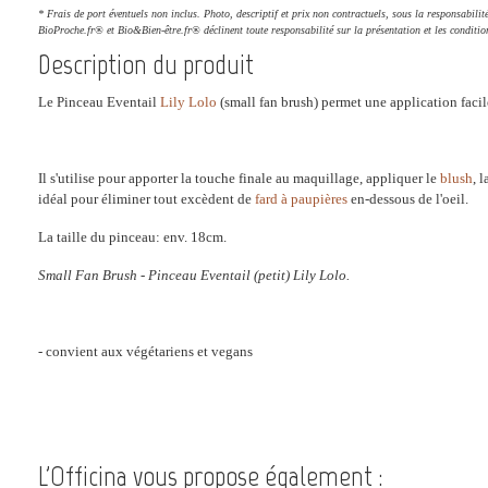
* Frais de port éventuels non inclus. Photo, descriptif et prix non contractuels, sous la responsabilit
BioProche.fr® et Bio&Bien-être.fr® déclinent toute responsabilité sur la présentation et les conditio
Description du produit
Le Pinceau Eventail
Lily Lolo
(small fan brush) permet une application faci
Il s'utilise pour apporter la touche finale au maquillage, appliquer le
blush
, 
idéal pour éliminer tout excèdent de
fard à paupières
en-dessous de l'oeil.
La taille du pinceau: env. 18cm.
Small Fan Brush - Pinceau Eventail (petit) Lily Lolo.
- convient aux végétariens et vegans
L'Officina vous propose également :