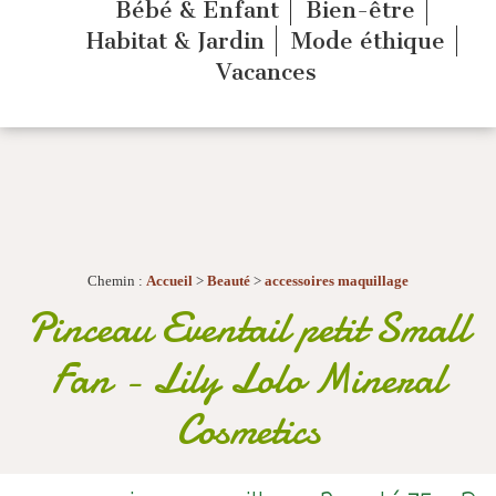
Bébé & Enfant
Bien-être
Habitat & Jardin
Mode éthique
Vacances
Chemin :
Accueil
>
Beauté
>
accessoires maquillage
Pinceau Eventail petit Small
Fan
-
Lily Lolo Mineral
Cosmetics