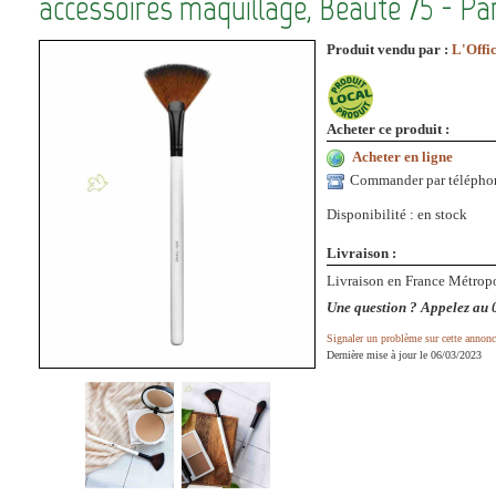
accessoires maquillage, Beauté 75 - Par
Produit vendu par :
L'Offi
Acheter ce produit :
Acheter en ligne
Commander par télépho
Disponibilité : en stock
Livraison :
Livraison en France Métropo
Une question ? Appelez au 
Signaler un problème sur cette annonc
Dernière mise à jour le 06/03/2023