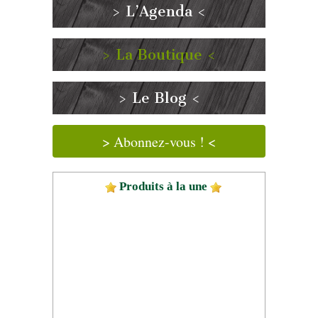
> L’Agenda <
> La Boutique <
> Le Blog <
> Abonnez-vous ! <
Produits à la une