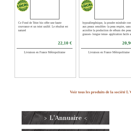
Ce Fond de Teint bio offre une haute
hypoallergénique, la poudre minérale con
couvrance et un teint unifié. Le résultat est
aux peaux sensibles- la peau respire, sans
naturel
accroître la production de sébum des pea
grasses- longue tenue- application facile 
le pinceau Super Kabuki Brush Lily Lolo
protection UV grâce à de
22,10 €
20,9
Livraison en France Métropolitaine
Livraison en France Métropolitaine
Voir tous les produits de la société L
> L’Annuaire <