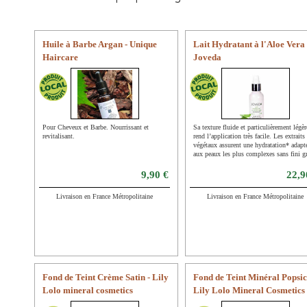
Huile à Barbe Argan - Unique
Lait Hydratant à l'Aloe Vera 
Haircare
Joveda
Pour Cheveux et Barbe. Nourrissant et
Sa texture fluide et particulièrement légèr
revitalisant.
rend l’application très facile. Les extraits
végétaux assurent une hydratation* adapt
aux peaux les plus complexes sans fini gr
(* Hydratation des couches supérieures d
l’épiderme).
9,90 €
22,9
Livraison en France Métropolitaine
Livraison en France Métropolitaine
Fond de Teint Crème Satin - Lily
Fond de Teint Minéral Popsicl
Lolo mineral cosmetics
Lily Lolo Mineral Cosmetics