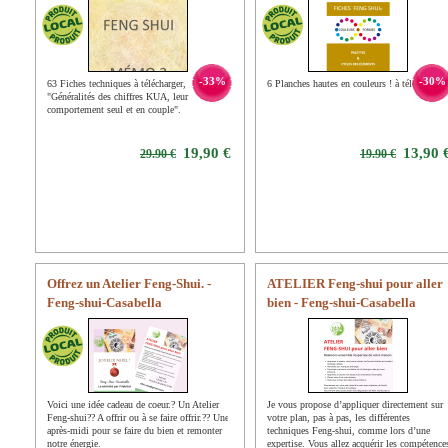
-33%
-30%
63 Fiches techniques à télécharger,
6 Planches hautes en couleurs ! à télécharger.
"Généralités des chiffres KUA, leur
comportement seul et en couple".
19,90 €
13,90 
29.90 €
19.90 €
Offrez un Atelier Feng-Shui. -
ATELIER Feng-shui pour aller
Feng-shui-Casabella
bien - Feng-shui-Casabella
Voici une idée cadeau de coeur.? Un Atelier
Je vous propose d’appliquer directement sur
Feng-shui?? A offrir ou à se faire offrir.?? Une
votre plan, pas à pas, les différentes
après-midi pour se faire du bien et remonter
techniques Feng-shui, comme lors d’une
notre énergie.
expertise. Vous allez acquérir les compétence