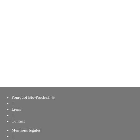
Pourquoi Bio-Proche.fr ®
|
Liens
|
Contact
Mentions légales
|