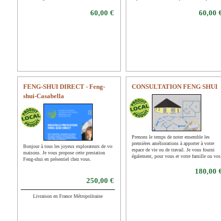
pour devenir autonome dans l’évolution de
votre intérieur.
60,00 €
60,00 
FENG-SHUI DIRECT - Feng-
CONSULTATION FENG SHUI
shui-Casabella
Prenons le temps de noter ensemble les
premières améliorations à apporter à votre
Bonjour à tous les joyeux explorateurs de vos
espace de vie ou de travail. Je vous fourni
maisons. Je vous propose cette prestation
également, pour vous et votre famille ou vos
Feng-shui en présentiel chez vous.
collaborateurs des informations claires qui
sont utilisables dans n'import
180,00 
250,00 €
Livraison en France Métropolitaine