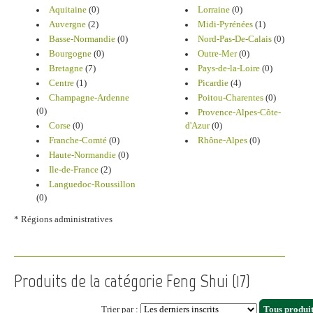
Aquitaine
(0)
Lorraine
(0)
Auvergne
(2)
Midi-Pyrénées
(1)
Basse-Normandie
(0)
Nord-Pas-De-Calais
(0)
Bourgogne
(0)
Outre-Mer
(0)
Bretagne
(7)
Pays-de-la-Loire
(0)
Centre
(1)
Picardie
(4)
Champagne-Ardenne
Poitou-Charentes
(0)
(0)
Provence-Alpes-Côte-
Corse
(0)
d'Azur
(0)
Franche-Comté
(0)
Rhône-Alpes
(0)
Haute-Normandie
(0)
Ile-de-France
(2)
Languedoc-Roussillon
(0)
* Régions administratives
Produits de la catégorie Feng Shui (17)
Trier par :