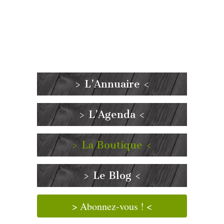
> L’Annuaire <
> L’Agenda <
> La Boutique <
> Le Blog <
> Abonnez-vous ! <