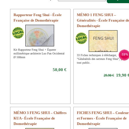
Rapporteur Feng Shui - École
MÉMO 1 FENG SHUI –
Française de Domothérapie
Généralités - École Française d
Domothérapie
Kit Rapporteur Feng Shui + Équerre
millimétrique architecte Luo Pan Occidental
-33%
33 Fiches techniques à télécharger,
Ø 168mm
"Généralités des secteurs Feng Shui", pour
tout public.
50,00 €
19,90 
29.90 €
MÉMO 3 FENG SHUI – Chiffres
FICHES FENG SHUI – Couleur
KUA - École Française de
et Formes - École Française de
Domothérapie
Domothérapie