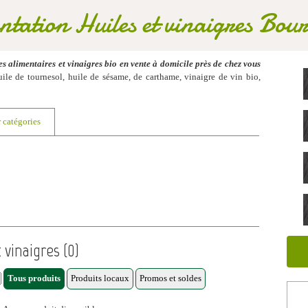
ntation Huiles et vinaigres Bou
es alimentaires et vinaigres bio en vente à domicile près de chez vous
uile de tournesol, huile de sésame, de carthame, vinaigre de vin bio,
r catégories
 vinaigres (0)