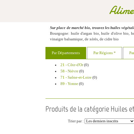
Alime
Sur place de marché bio, trouvez les huiles végétal
Bourgogne: huile d'argan bio, huile d'olive bio, h
vinaigre balsamique, de xérès, de cidre bio
Par Départements
Par Régions *
Pa
21 - Côte-d'Or
(0)
58 - Nièvre
(0)
71 - Saône-et-Loire
(0)
89 - Yonne
(0)
Produits de la catégorie Huiles et
Trier par :