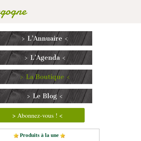
rgogne
> L’Annuaire <
> L’Agenda <
> La Boutique <
> Le Blog <
> Abonnez-vous ! <
Produits à la une