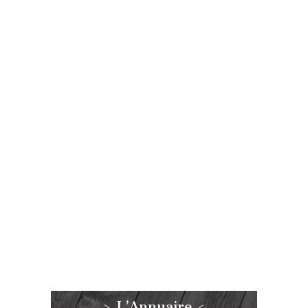
> L’Annuaire <