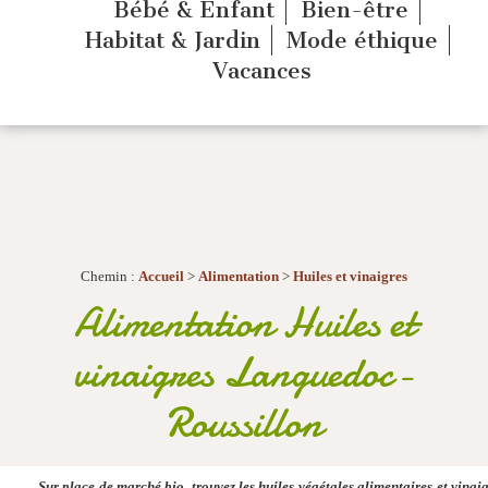
Bébé & Enfant
Bien-être
Habitat & Jardin
Mode éthique
Vacances
Chemin :
Accueil
>
Alimentation
>
Huiles et vinaigres
Alimentation Huiles et
vinaigres Languedoc-
Roussillon
Sur place de marché bio, trouvez les huiles végétales alimentaires et vinai