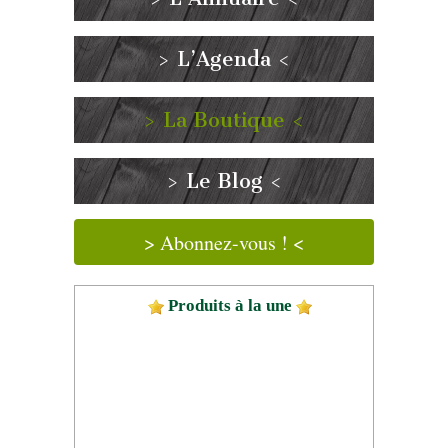
> L’Agenda <
> La Boutique <
> Le Blog <
> Abonnez-vous ! <
Produits à la une