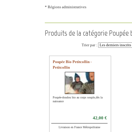
* Régions administratives
Produits de la catégorie Poupée bi
Trier par :
Poupée Bio Petitcollin -
Petitcollin
Poupée-doudou bio au corps souple,dès la
naissance
42,00 €
Livraison en France Métropolitaine