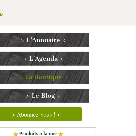
o
> L’Annuaire <
> L’Agenda <
> La Boutique <
> Le Blog <
> Abonnez-vous ! <
Produits à la une