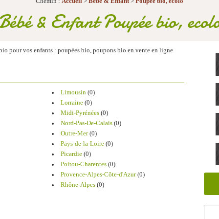
Chemin :
Accueil
>
Bébé & Enfant
>
Poupée bio, ecolo
Bébé & Enfant Poupée bio, ecol
bio pour vos enfants : poupées bio, poupons bio en vente en ligne
Limousin
(0)
Lorraine
(0)
Midi-Pyrénées
(0)
Nord-Pas-De-Calais
(0)
Outre-Mer
(0)
Pays-de-la-Loire
(0)
Picardie
(0)
Poitou-Charentes
(0)
Provence-Alpes-Côte-d'Azur
(0)
Rhône-Alpes
(0)