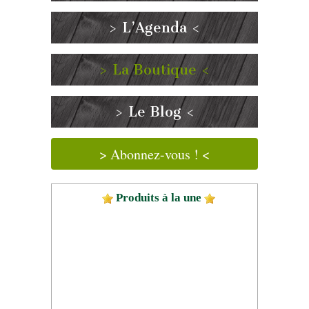
> L’Agenda <
> La Boutique <
> Le Blog <
> Abonnez-vous ! <
Produits à la une