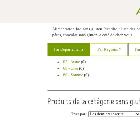
Alimentation bio sans gluten Picardie : liste des pro
pâtes, chocolat sans gluten, à côté de chez vous.
Par Départements
Par Régions *
Pa
02 - Aisne
(0)
60 - Oise
(0)
80 - Somme
(0)
Produits de la catégorie sans glu
Trier par :