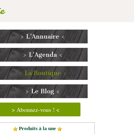
e
> L’Annuaire <
> L’Agenda <
> La Boutique <
> Le Blog <
> Abonnez-vous ! <
Produits à la une