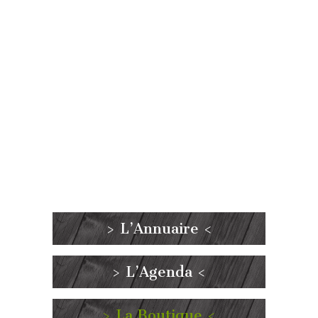
> L’Annuaire <
> L’Agenda <
> La Boutique <