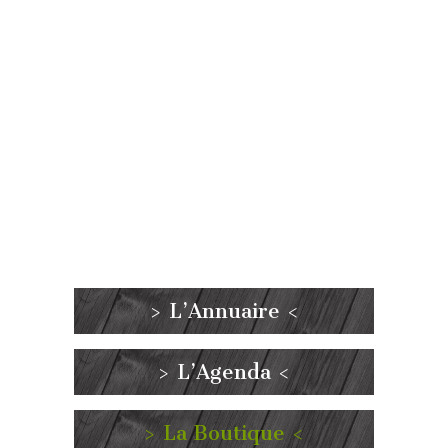
> L’Annuaire <
> L’Agenda <
> La Boutique <