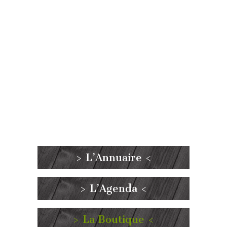
> L’Annuaire <
> L’Agenda <
> La Boutique <