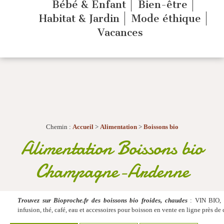
Bébé & Enfant
Bien-être
Habitat & Jardin
Mode éthique
Vacances
Chemin :
Accueil
>
Alimentation
>
Boissons bio
Alimentation Boissons bio
Champagne-Ardenne
Trouvez sur Bioproche.fr des boissons bio froides, chaudes
: VIN BIO, c
infusion, thé, café, eau et accessoires pour boisson en vente en ligne près