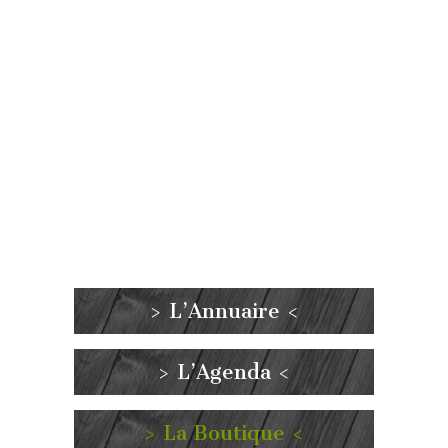
> L’Annuaire <
> L’Agenda <
> La Boutique <