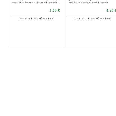
essentielles d'orange et de cannelle. *Produits
sud de la Colombie; Produit issu de
issus de l'agriculture biologiqu
l’agriculture biologique.
5,50 €
4,20 
Livraison en France Métropolitaine
Livraison en France Métropolitaine