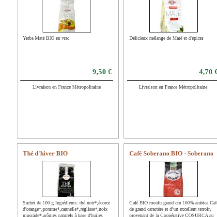
Yerba Maté BIO en vrac
Délicieux mélange de Maté et d'épices
9,50 €
4,70 
Livraison en France Métropolitaine
Livraison en France Métropolitaine
Thé d'hiver BIO
Café Soberano BIO - Soberano
Sachet de 100 g Ingrédients: thé noir*,écorce
Café BIO moulu grand cru 100% arabica Caf
d'orange*,pomme*,cannelle*,réglisse*,noix
de grand caractère et d’un excellent terroir,
muscade*,arômes naturels à base d'huiles
provenant de la Coopérative COSURCA au