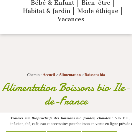
Bébé & Enfant
Bien-être
Habitat & Jardin
Mode éthique
Vacances
Chemin :
Accueil
>
Alimentation
>
Boissons bio
Alimentation Boissons bio Ile-
de-France
Trouvez sur Bioproche.fr des boissons bio froides, chaudes
: VIN BIO, c
infusion, thé, café, eau et accessoires pour boisson en vente en ligne près de