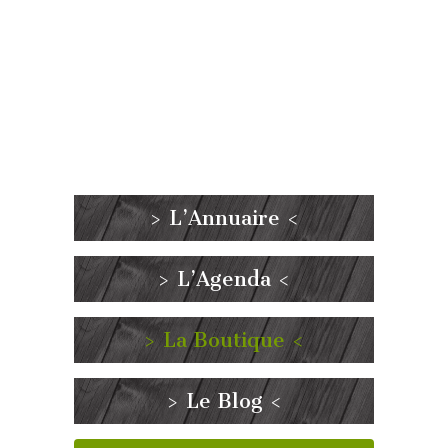
> L’Annuaire <
> L’Agenda <
> La Boutique <
> Le Blog <