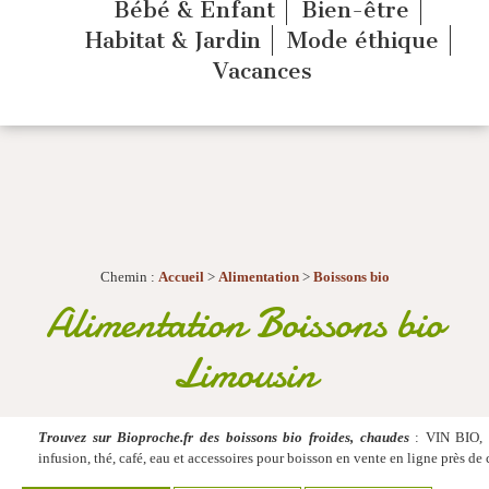
Bébé & Enfant
Bien-être
Habitat & Jardin
Mode éthique
Vacances
Chemin :
Accueil
>
Alimentation
>
Boissons bio
Alimentation Boissons bio
Limousin
Trouvez sur Bioproche.fr des boissons bio froides, chaudes
: VIN BIO, c
infusion, thé, café, eau et accessoires pour boisson en vente en ligne près d