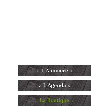
> L’Annuaire <
> L’Agenda <
> La Boutique <