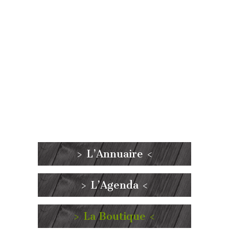
> L’Annuaire <
> L’Agenda <
> La Boutique <