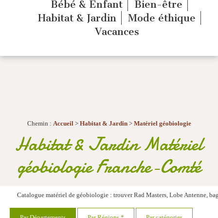
Bébé & Enfant
Bien-être
Habitat & Jardin
Mode éthique
Vacances
Chemin :
Accueil
>
Habitat & Jardin
>
Matériel géobiologie
Habitat & Jardin Matériel
géobiologie Franche-Comté
Catalogue
matériel de géobiologie : trouver Rad Masters, Lobe Antenne, bag
Par Départements
Par Régions *
Par catégories