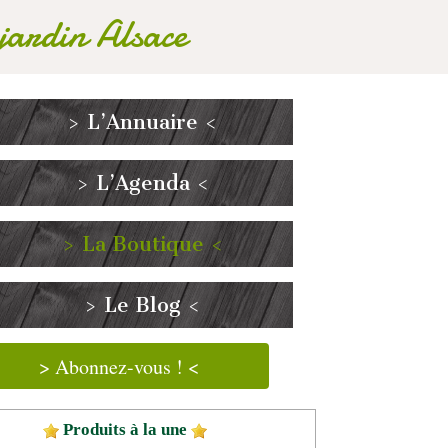
 jardin Alsace
> L’Annuaire <
> L’Agenda <
> La Boutique <
> Le Blog <
> Abonnez-vous ! <
Produits à la une