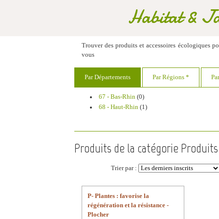
Habitat & Jar
Trouver des produits et accessoires écologiques p
vous
Par Départements
Par Régions *
Pa
67 - Bas-Rhin
(0)
68 - Haut-Rhin
(1)
Produits de la catégorie Produits 
Trier par :
P- Plantes : favorise la
régénération et la résistance -
Plocher