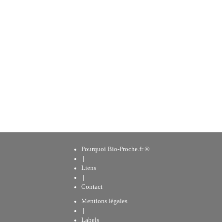
Pourquoi Bio-Proche.fr ®
|
Liens
|
Contact
Mentions légales
|
Labels