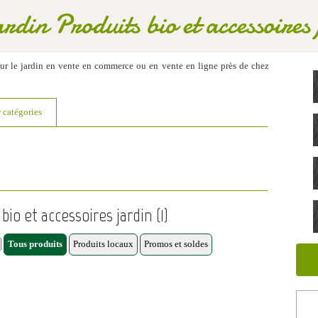
din Produits bio et accessoires
our le jardin en vente en commerce ou en vente en ligne près de chez
r catégories
bio et accessoires jardin (1)