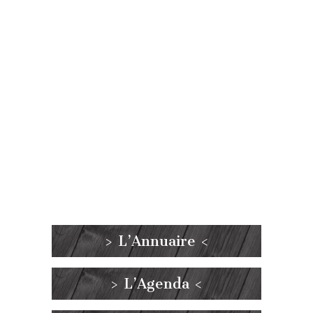
> L’Annuaire <
> L’Agenda <