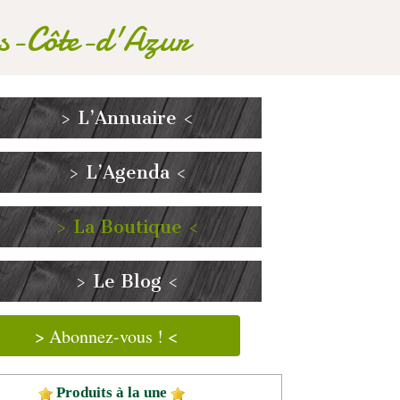
es-Côte-d'Azur
> L’Annuaire <
> L’Agenda <
> La Boutique <
> Le Blog <
> Abonnez-vous ! <
Produits à la une