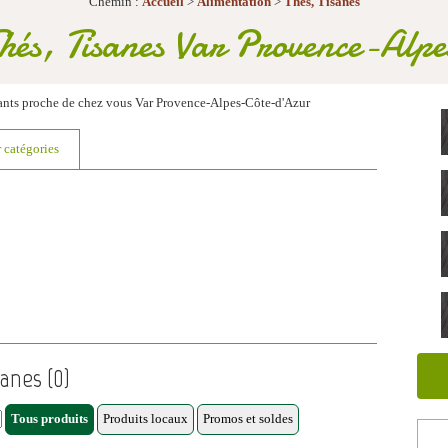
Chemin :
Accueil
>
Alimentation
>
Thés, Tisanes
Thés, Tisanes Var Provence-Alp
çants proche de chez vous Var Provence-Alpes-Côte-d'Azur
r catégories
sanes (0)