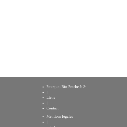
Pourquoi Bio-Proche.fr ®
|
Liens
|
Contact
Mentions légales
|