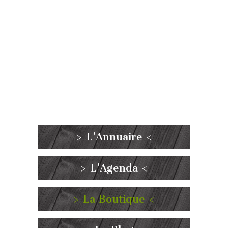
> L’Annuaire <
> L’Agenda <
> La Boutique <