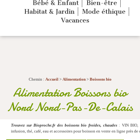
Bébé & Enfant
Bien-être
Habitat & Jardin
Mode éthique
Vacances
Chemin :
Accueil
>
Alimentation
>
Boissons bio
Alimentation Boissons bio
Nord Nord-Pas-De-Calais
Trouvez sur Bioproche.fr des boissons bio froides, chaudes
: VIN BIO, c
infusion, thé, café, eau et accessoires pour boisson en vente en ligne près 