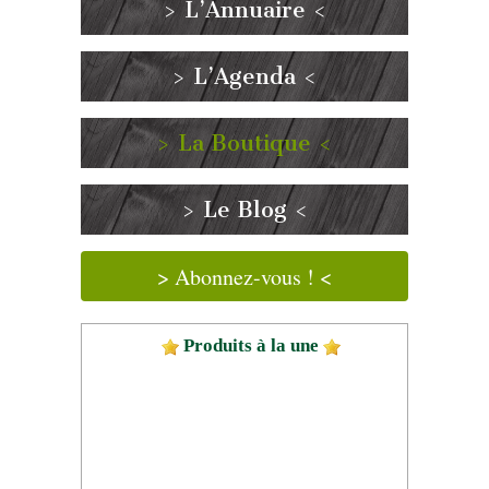
> L’Annuaire <
> L’Agenda <
> La Boutique <
> Le Blog <
> Abonnez-vous ! <
Produits à la une