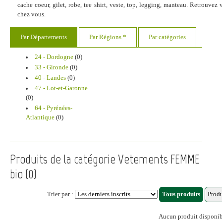
cache coeur, gilet, robe, tee shirt, veste, top, legging, manteau. Retrouve
chez vous.
Par Départements
Par Régions *
Par catégories
24 - Dordogne
(0)
33 - Gironde
(0)
40 - Landes
(0)
47 - Lot-et-Garonne
(0)
64 - Pyrénées-
Atlantique
(0)
Produits de la catégorie Vetements FEMME
bio (0)
Trier par :
Aucun produit disponi