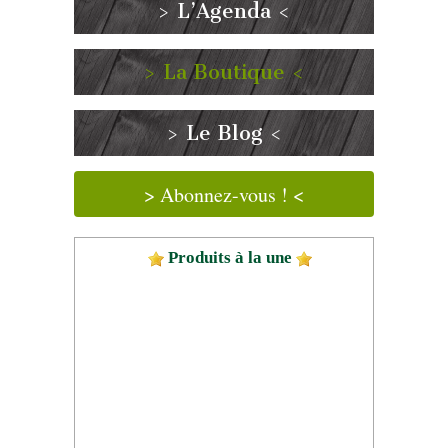
> L’Agenda <
> La Boutique <
> Le Blog <
> Abonnez-vous ! <
Produits à la une