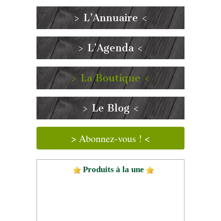
> L’Annuaire <
> L’Agenda <
> La Boutique <
> Le Blog <
> Abonnez-vous ! <
Produits à la une