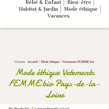
Bébé & Enfant
Bien-être
Habitat & Jardin
Mode éthique
Vacances
Chemin :
Accueil
>
Mode éthique
>
Vetements FEMME bio
Mode éthique Vetements
FEMME bio Pays-de-la-
Loire
Bio-Proche.fr® - L'achat en ligne bio et local