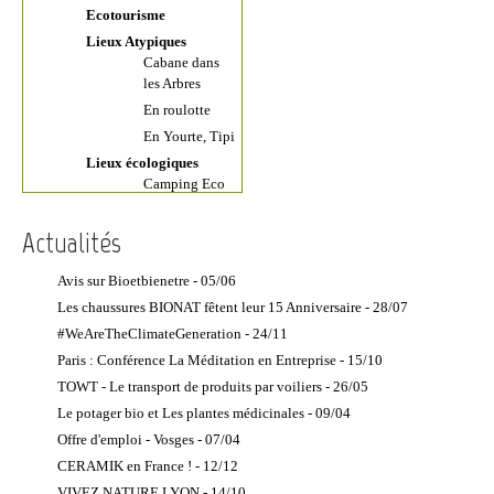
Phyto-
Compléments
comestibles
Ecotourisme
épuration
alimentaires
Femmes
Plantes
Lieux Atypiques
Récupérateur
Compléments
Hommes
Médicinales
Cabane dans
Eau de pluie
alimentaires
Pressing
Restaurants
les Arbres
bio
Toilettes
Écologique
bio
En roulotte
sèches
Elixirs Floraux
Thé, tisane,
En Yourte, Tipi
Financement habitat
Gemmothérapie
café
Lieux écologiques
Formation
Herboristerie
Traiteurs bio
Camping Eco
Les Artisans côté
Huiles
Ustensiles de
Chambres
Maison
essentielles bio
cuisine
d'hôtes écolo
Actualités
Artisans de la
Lithothérapie
Vaisselle
Décoration
Croisière
écologique
Produits bio
Intérieure
Avis sur Bioetbienetre - 05/06
Ecolodge
Végétarien :
Produits
Conseils éco-
Les chaussures BIONAT fêtent leur 15 Anniversaire - 28/07
Gite
Restaurant et
Naturels
construction
écologique
Magasin
#WeAreTheClimateGeneration - 24/11
Vente à
Constructeur
Hôtel Vert
Les Producteurs
Paris : Conférence La Méditation en Entreprise - 15/10
domicile
Maison BBC
Farine Bio -
Loisirs écologiques
produits de
TOWT - Le transport de produits par voiliers - 26/05
Constructeur
Vente directe
bien-être
Se déplacer écolo
Le potager bio et Les plantes médicinales - 09/04
Maison en
Meunerie
Covoiturage
Corps - Douleurs et
Offre d'emploi - Vosges - 07/04
Bois
Fruits bio -
mobilité
Economiseur
CERAMIK en France ! - 12/12
Constructeur
Vente directe
Chiropracteur
carburant
Maison en
Vergers
VIVEZ NATURE LYON - 14/10