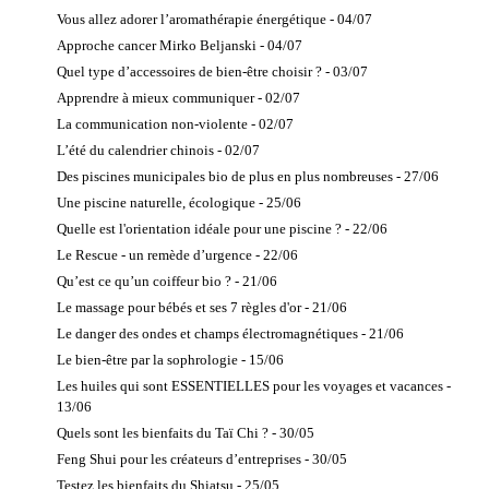
Vous allez adorer l’aromathérapie énergétique - 04/07
Médecine
Traditionnelle
Approche cancer Mirko Beljanski - 04/07
Chinoise
Quel type d’accessoires de bien-être choisir ? - 03/07
Méthode des 2
Apprendre à mieux communiquer - 02/07
points
La communication non-violente - 02/07
Milta®
L’été du calendrier chinois - 02/07
Naturopathe
Des piscines municipales bio de plus en plus nombreuses - 27/06
Phytothérapeute
Une piscine naturelle, écologique - 25/06
Thérapie
Quelle est l'orientation idéale pour une piscine ? - 22/06
quantique
Le Rescue - un remède d’urgence - 22/06
Thérapies et soins
Energétiques
Qu’est ce qu’un coiffeur bio ? - 21/06
Access
Le massage pour bébés et ses 7 règles d'or - 21/06
Consciousness
Le danger des ondes et champs électromagnétiques - 21/06
®
Le bien-être par la sophrologie - 15/06
Bio énergie
Les huiles qui sont ESSENTIELLES pour les voyages et vacances -
Bye Bye
13/06
Allergies
Quels sont les bienfaits du Taï Chi ? - 30/05
Chi Nei Tsang
Feng Shui pour les créateurs d’entreprises - 30/05
Chromo,
Testez les bienfaits du Shiatsu - 25/05