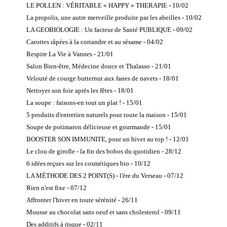
LE POLLEN : VÉRITABLE « HAPPY » THERAPIE - 10/02
La propolis, une autre merveille produite par les abeilles - 10/02
LA GEOBIOLOGIE : Un facteur de Santé PUBLIQUE - 09/02
Carottes râpées à la coriandre et au sésame - 04/02
Respire La Vie à Vannes - 21/01
Salon Bien-être, Médecine douce et Thalasso - 21/01
Velouté de courge butternut aux fanes de navets - 18/01
Nettoyer son foie après les fêtes - 18/01
La soupe : faisons-en tout un plat ! - 15/01
5 produits d'entretien naturels pour toute la maison - 15/01
Soupe de potimaron délicieuse et gourmande - 15/01
BOOSTER SON IMMUNITE, pour un hiver au top ! - 12/01
Le clou de girofle - la fin des bobos du quotidien - 28/12
6 idées reçues sur les cosmétiques bio - 10/12
LA MÉTHODE DES 2 POINT(S) - l'ère du Verseau - 07/12
Rien n'est fixe - 07/12
Affronter l'hiver en toute sérénité - 26/11
Mousse au chocolat sans oeuf et sans cholesterol - 09/11
Des additifs à risque - 02/11