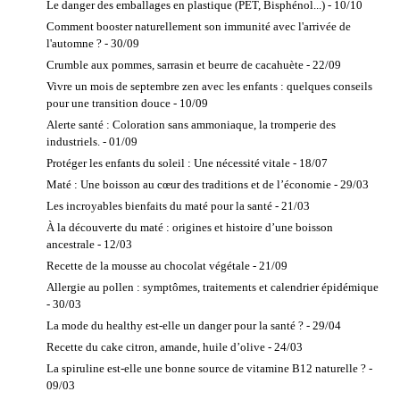
Le danger des emballages en plastique (PET, Bisphénol...) - 10/10
Hypnose
Comment booster naturellement son immunité avec l'arrivée de
Iridologie
l'automne ? - 30/09
Kinésiologie
Crumble aux pommes, sarrasin et beurre de cacahuète - 22/09
Lithothérapie
Vivre un mois de septembre zen avec les enfants : quelques conseils
Locaux à louer
pour une transition douce - 10/09
Massage bien-
Alerte santé : Coloration sans ammoniaque, la tromperie des
être
industriels. - 01/09
Naturopathe
Protéger les enfants du soleil : Une nécessité vitale - 18/07
Ostéopathie
Maté : Une boisson au cœur des traditions et de l’économie - 29/03
Réflexologie
Les incroyables bienfaits du maté pour la santé - 21/03
Reiki
À la découverte du maté : origines et histoire d’une boisson
ancestrale - 12/03
Relaxation
Recette de la mousse au chocolat végétale - 21/09
Shiatsu
Allergie au pollen : symptômes, traitements et calendrier épidémique
Sophrologie
- 30/03
Thérapie
La mode du healthy est-elle un danger pour la santé ? - 29/04
Psychocorporelle
Recette du cake citron, amande, huile d’olive - 24/03
Yoga
La spiruline est-elle une bonne source de vitamine B12 naturelle ? -
MASSAGES et
09/03
techniques de bien-être