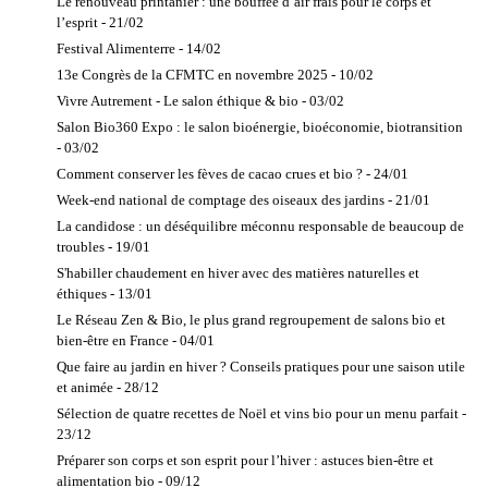
Le renouveau printanier : une bouffée d’air frais pour le corps et
certificateur
Aérothermie
Psychologue
l’esprit - 21/02
Chauffage bois
Psychopraticien
Festival Alimenterre - 14/02
Conseils
Psychothérapeute
13e Congrès de la CFMTC en novembre 2025 - 10/02
énergétiques
Qi gong
Vivre Autrement - Le salon éthique & bio - 03/02
Électricité
Reconnexion
Salon Bio360 Expo : le salon bioénergie, bioéconomie, biotransition
biocompatible
(la)
- 03/02
Energie
Respiration -
Comment conserver les fèves de cacao crues et bio ? - 24/01
éolienne
Thérapeutes
Week-end national de comptage des oiseaux des jardins - 21/01
Energie solaire
Somatothérapie
La candidose : un déséquilibre méconnu responsable de beaucoup de
Energies
Sophrologue
troubles - 19/01
renouvelables
Taï Chi
S'habiller chaudement en hiver avec des matières naturelles et
Géothermie
éthiques - 13/01
Thérapie
Piscine et Jardin
Cognitive TEC
Le Réseau Zen & Bio, le plus grand regroupement de salons bio et
Eco Paysagiste
TCC
bien-être en France - 04/01
Jardin Naturel
thérapie
Que faire au jardin en hiver ? Conseils pratiques pour une saison utile
Horticulteur et
psycho-
et animée - 28/12
pépiniériste
corporelle
Sélection de quatre recettes de Noël et vins bio pour un menu parfait -
bio
TIPI
23/12
Piscine
Yoga - cours
Préparer son corps et son esprit pour l’hiver : astuces bien-être et
Naturelle
alimentation bio - 09/12
Yoga du rire