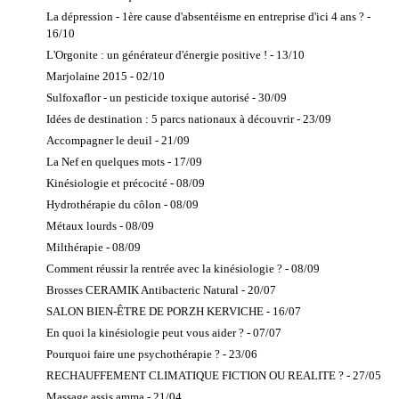
La dépression - 1ère cause d'absentéisme en entreprise d'ici 4 ans ? -
16/10
L'Orgonite : un générateur d'énergie positive ! - 13/10
Marjolaine 2015 - 02/10
Sulfoxaflor - un pesticide toxique autorisé - 30/09
Idées de destination : 5 parcs nationaux à découvrir - 23/09
Accompagner le deuil - 21/09
La Nef en quelques mots - 17/09
Kinésiologie et précocité - 08/09
Hydrothérapie du côlon - 08/09
Métaux lourds - 08/09
Milthérapie - 08/09
Comment réussir la rentrée avec la kinésiologie ? - 08/09
Brosses CERAMIK Antibacteric Natural - 20/07
SALON BIEN-ÊTRE DE PORZH KERVICHE - 16/07
En quoi la kinésiologie peut vous aider ? - 07/07
Pourquoi faire une psychothérapie ? - 23/06
RECHAUFFEMENT CLIMATIQUE FICTION OU REALITE ? - 27/05
Massage assis amma - 21/04