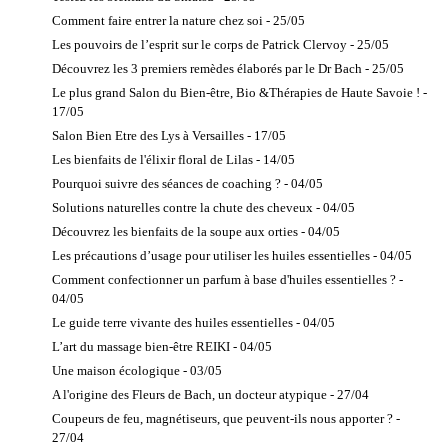
Lumino,
Photothérapie
Comment faire entrer la nature chez soi - 25/05
Lithothérapeute
Les pouvoirs de l’esprit sur le corps de Patrick Clervoy - 25/05
Magnétiseur
Découvrez les 3 premiers remèdes élaborés par le Dr Bach - 25/05
Magnétothérapie
Le plus grand Salon du Bien-être, Bio &Thérapies de Haute Savoie ! -
17/05
NAET
Salon Bien Etre des Lys à Versailles - 17/05
Psychologie
énergétique
Les bienfaits de l'élixir floral de Lilas - 14/05
Radiesthésiste
Pourquoi suivre des séances de coaching ? - 04/05
Reflexologue
Solutions naturelles contre la chute des cheveux - 04/05
Reiki
Découvrez les bienfaits de la soupe aux orties - 04/05
Soins
Les précautions d’usage pour utiliser les huiles essentielles - 04/05
d'acupuncture
Comment confectionner un parfum à base d'huiles essentielles ? -
non médicale
04/05
Soins
Le guide terre vivante des huiles essentielles - 04/05
énergétiques
L’art du massage bien-être REIKI - 04/05
Symptothermie
Une maison écologique - 03/05
A l'origine des Fleurs de Bach, un docteur atypique - 27/04
Coupeurs de feu, magnétiseurs, que peuvent-ils nous apporter ? -
27/04