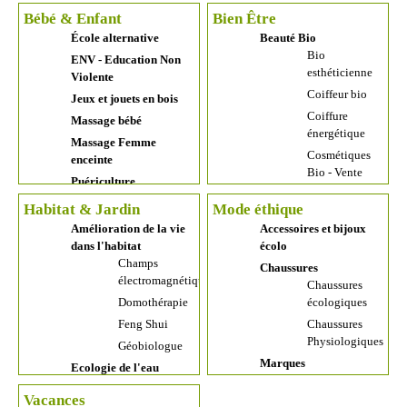
09. Septembre
Bébé & Enfant
Bien Être
Biscuiteries
10. Octobre
École alternative
Beauté Bio
Boucheries bio
11. Novembre
Bio
ENV - Education Non
Boulangeries
12. Décembre
esthéticienne
Violente
Boutiques bio
Organisateurs
Coiffeur bio
Jeux et jouets en bois
en ligne
d'événements
Coiffure
Massage bébé
Brasseries
énergétique
artisanale
Massage Femme
Cosmétiques
enceinte
Cavistes
Bio - Vente
Puériculture
Chocolateries
Ecoles de
Confiseries
Habitat & Jardin
Mode éthique
formation
Distilleries
Amélioration de la vie
Accessoires et bijoux
Hygiène
dans l'habitat
écolo
Eau osmosée
féminine
Champs
purifiée
Chaussures
Institut de
électromagnétiques
Chaussures
Magasins Bio
beauté
Domothérapie
écologiques
Marché
Marques
Feng Shui
Chaussures
Marques Bio
Boutiques Bien-être et
Physiologiques
Géobiologue
Santé
Panier Paysan
Marques
Ecologie de l'eau
Accessoires de
Bio
Eau du robinet
Vêtements
bien-être
Plantes
Vacances
Enfants et bébé