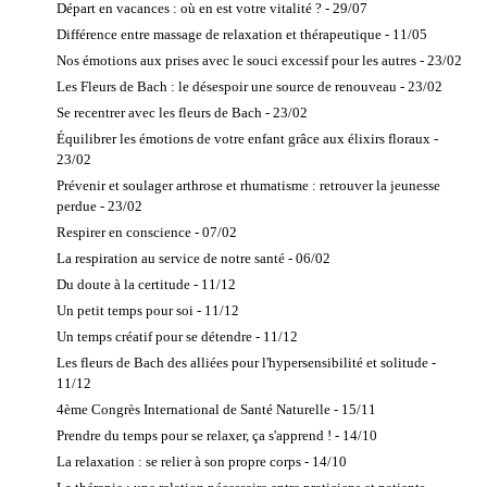
Centre de
Départ en vacances : où en est votre vitalité ? - 29/07
relaxation
Différence entre massage de relaxation et thérapeutique - 11/05
Fasciapulsologue
Nos émotions aux prises avec le souci excessif pour les autres - 23/02
Massage aux
Les Fleurs de Bach : le désespoir une source de renouveau - 23/02
Pierres chaudes
Se recentrer avec les fleurs de Bach - 23/02
Massage
Équilibrer les émotions de votre enfant grâce aux élixirs floraux -
Ayurvédique
23/02
Massage bien-
Prévenir et soulager arthrose et rhumatisme : retrouver la jeunesse
être
perdue - 23/02
Massage
Respirer en conscience - 07/02
Chinois
La respiration au service de notre santé - 06/02
Massage du
Du doute à la certitude - 11/12
Monde
Un petit temps pour soi - 11/12
Massage
Japonais
Un temps créatif pour se détendre - 11/12
Massage
Les fleurs de Bach des alliées pour l'hypersensibilité et solitude -
Suédois -
11/12
Californien
4ème Congrès International de Santé Naturelle - 15/11
Massage
Prendre du temps pour se relaxer, ça s'apprend ! - 14/10
Thaïlandais
La relaxation : se relier à son propre corps - 14/10
Massage