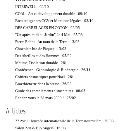
Ortho-
Véhicules
Paille
Légumes -
INTERWELL - 09/10
Bionomy®
hybrides et
Eco
Vente directe
COAL - Art et développement durable - 09/10
électriques
Ostéopathe
Architecture
Maraichers
Bien rédiger ces CGV et Mentions légales - 03/10
Vélo à
Développement
Isolation
Miel - Vente
assistance
personnel
DES CARRELAGES EN COTON - 02/05
écologique
directe
électrique
Accompagnement
"Un après-midi au Jardin", le 4 Mai - 25/03
Apiculteur bio
Menuiserie
en périnatalité
Séjours et stages bien-
Pierre Rabhi - Au nom de la Terre - 13/03
Bois
Oeuf bio -
être
Aromathérapie
Vente directe
Chocolats bio de Pâques - 13/03
Spécialistes du
Tourisme solidaire
Art-thérapeutes
Chanvre
Poisson - Vente
Des Abeilles et des Hommes - 05/02
Coach de vie
directe
Toit végétalisé
Métisse, l'isolation durable - 26/11
Pisciculteurs
Coach parental
Les Commerces
Conférence - Géobiologie & Bioénergie - 26/11
et familial
Produits
Commerce
Coffrets cosmétiques pour Noël - 26/11
laitiers bio
Coach
Equitable
Bioetbienetre dans la presse - 26/03
Professionnel
Safran Bio -
Décoration
Guide des compléments alimentaires - 08/05
Producteurs
Communication
Naturelle
Non Violente
Rendez vous le 28 mars 2009 ! - 25/02
Sel Naturel -
Eclairage
Producteurs
Conseil en
economique
Articles
élixirs floraux
Spiruline
Literie
naturelle
Conseiller
Naturelle
22 Avril : Journée internationale de la Terre nourricière - 30/03
conjugal et
Viande bio -
Matériaux
familial
Salon Zen & Bio Angers - 16/03
Vente directe
naturels