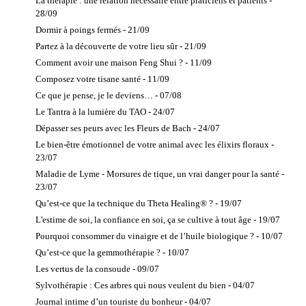
La thérapie : une relation nécessaire entre praticiens et patients -
Vietnamien
28/09
Relaxologue
Dormir à poings fermés - 21/09
Shiatsu
Partez à la découverte de votre lieu sûr - 21/09
Soins femmes
Comment avoir une maison Feng Shui ? - 11/09
enceintes
Composez votre tisane santé - 11/09
Spa
Ce que je pense, je le deviens… - 07/08
Thalasso et
Le Tantra à la lumière du TAO - 24/07
Thermes
Dépasser ses peurs avec les Fleurs de Bach - 24/07
Médecines
Complémentaires
Le bien-être émotionnel de votre animal avec les élixirs floraux -
Homéopathe
23/07
Hypnose -
Maladie de Lyme - Morsures de tique, un vrai danger pour la santé -
Thérapeutes
23/07
Irrigation du
Qu’est-ce que la technique du Theta Healing® ? - 19/07
colon
L'estime de soi, la confiance en soi, ça se cultive à tout âge - 19/07
Luxopuncture®
Pourquoi consommer du vinaigre et de l’huile biologique ? - 10/07
Médecine
Qu’est-ce que la gemmothérapie ? - 10/07
ayurvédique -
Les vertus de la consoude - 09/07
Thérapeutes
Sylvothérapie : Ces arbres qui nous veulent du bien - 04/07
Médecine
Journal intime d’un touriste du bonheur - 04/07
quantique