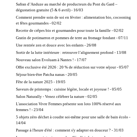
éleveurs
Constellations
Safran d’Anduze au marché de producteurs du Pont du Gard –
Meuble en
Familiales
dégustation gratuite (5 & 6 avril) - 16/03
Vin - Vente
bois et
directe
EFT
Comment prendre soin de soi en février : alimentation bio, cocooning
écologique
Vignerons
et fêtes gourmandes - 02/02
EMDR
Meuble en
Vinaigre, Huile
Recette de crêpes bio et gourmandes pour toute la famille - 02/02
carton
EPRTH™
Professionnels
Gratin de potimarron et pommes de terre au fromage fondant - 07/11
Papeterie
Equithérapie
Associations
écologique
Une rentrée zen et douce avec les enfants - 26/08
Gestalt-
Distributeur /
Peinture
thérapeute
Sortir de la lutte intérieure : retrouver l’alignement profond - 13/08
BtoB
naturelle
Groupes de
Nouveau salon Evoluam à Nantes ! - 17/07
Formation
Produits
paroles
Offre exclusive été 2026 : 20 % de réduction sur votre séjour - 05/07
Agriculture
écologiques
Kinésiologue
Séjour bien-être Patcha nanas - 20/05
Bio
Recyclerie
Méditation -
Fête de la nature 2025 - 19/05
Fournisseurs
Répar'acteurs
centre et cours
produits /
Saveurs de printemps : cuisine légère, locale et joyeuse ! - 05/05
Textile et
Méthode
BtoB
Salon Naturally - Venez célébrer la nature - 02/05
Linge de
PEAT®
Grossiste
L'association Vivre Femmes présente son loto 100% réservé aux
maison
Musicothérapie
alimentaire / B
femmes ! - 23/04
Vente à
to B
NERTI
5 objets zéro déchet à coudre soi-même pour une salle de bain écolo -
domicile
Importateur / B
Neurofeedback
14/04
Produits
to B
PNL
écologiques
Passage à l'heure d'été : comment s'y adapter en douceur ? - 31/03
Organisme
Psychogénéalogie
Les Energies