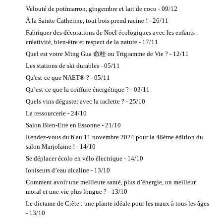
Produits bio et
Velouté de potimarron, gingembre et lait de coco - 09/12
Formation, stage, école
accessoires
Access
À la Sainte Catherine, tout bois prend racine ! - 26/11
jardin
Consciousness
Fabriquer des décorations de Noël écologiques avec les enfants :
Stage et
Aromathérapie
créativité, bien-être et respect de la nature - 17/11
formation
Bye Bye
Quel est votre Ming Gua 命桂 ou Trigramme de Vie ? - 12/11
Services écologiques
Allergies
Les stations de ski durables - 05/11
Formation
Qu'est-ce que NAET® ? - 05/11
Chromo-
Qu’est-ce que la coiffure énergétique ? - 03/11
Luminothérapie
Quels vins déguster avec la raclette ? - 25/10
Coaching
La ressourcerie - 24/10
Développement
Salon Bien-Etre en Essonne - 21/10
personnel
Rendez-vous du 6 au 11 novembre 2024 pour la 48ème édition du
EFT
salon Marjolaine ! - 14/10
EPRTH™
Se déplacer écolo en vélo électrique - 14/10
Fasciapulsologie
Ioniseurs d’eau alcaline - 13/10
Fleurs de Bach
Comment avoir une meilleure santé, plus d’énergie, un meilleur
Formation
moral et une vie plus longue ? - 13/10
MTC
Le dictame de Crète : une plante idéale pour les maux à tous les âges
Gestalt
- 13/10
Homéopathie